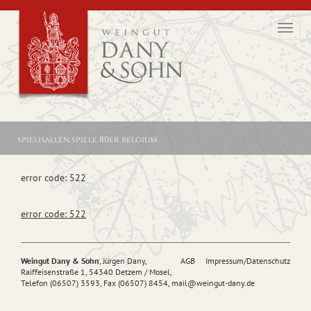
Toggl
navig
spielhallen spiele 80er belgium
error code: 522
error code: 522
Weingut Dany & Sohn
, Jürgen Dany,
AGB
Impressum/Datenschutz
Raiffeisenstraße 1, 54340 Detzem / Mosel,
Telefon (06507) 3593, Fax (06507) 8454,
mail@
weingut-dany.de