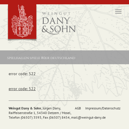
Toggl
navig
spielhallen spiele 80er deutschland
error code: 522
error code: 522
Weingut Dany & Sohn
, Jürgen Dany,
AGB
Impressum/Datenschutz
Raiffeisenstraße 1, 54340 Detzem / Mosel,
Telefon (06507) 3593, Fax (06507) 8454,
mail@
weingut-dany.de