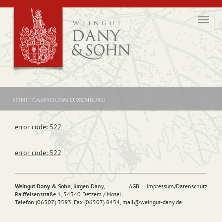
Toggl
navig
spinit casino.com luxemburg
error code: 522
error code: 522
Weingut Dany & Sohn
, Jürgen Dany,
AGB
Impressum/Datenschutz
Raiffeisenstraße 1, 54340 Detzem / Mosel,
Telefon (06507) 3593, Fax (06507) 8454,
mail@
weingut-dany.de