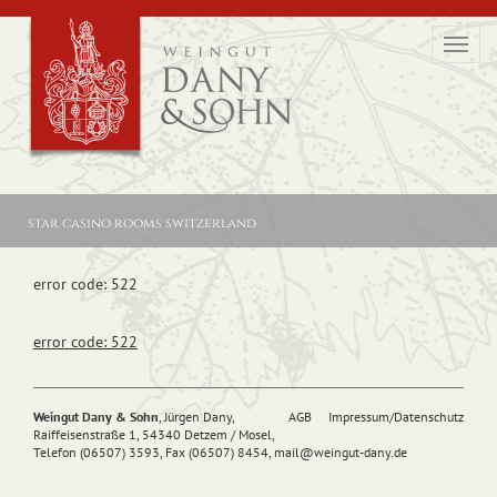
Toggl
navig
star casino rooms switzerland
error code: 522
error code: 522
Weingut Dany & Sohn
, Jürgen Dany,
AGB
Impressum/Datenschutz
Raiffeisenstraße 1, 54340 Detzem / Mosel,
Telefon (06507) 3593, Fax (06507) 8454,
mail@
weingut-dany.de