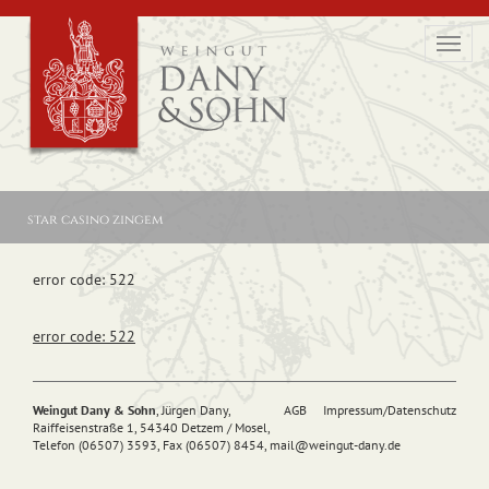
Toggl
navig
star casino zingem
error code: 522
error code: 522
Weingut Dany & Sohn
, Jürgen Dany,
AGB
Impressum/Datenschutz
Raiffeisenstraße 1, 54340 Detzem / Mosel,
Telefon (06507) 3593, Fax (06507) 8454,
mail@
weingut-dany.de