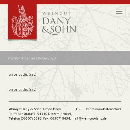
Toggl
navig
station casino bingo 2020
error code: 522
error code: 522
Weingut Dany & Sohn
, Jürgen Dany,
AGB
Impressum/Datenschutz
Raiffeisenstraße 1, 54340 Detzem / Mosel,
Telefon (06507) 3593, Fax (06507) 8454,
mail@
weingut-dany.de