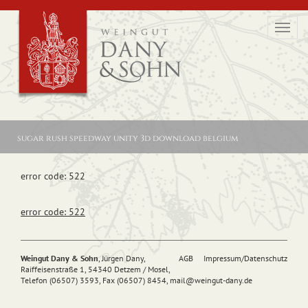
Toggl
navig
sugar rush speedway unity 3d download belgium
error code: 522
error code: 522
Weingut Dany & Sohn
, Jürgen Dany,
AGB
Impressum/Datenschutz
Raiffeisenstraße 1, 54340 Detzem / Mosel,
Telefon (06507) 3593, Fax (06507) 8454,
mail@
weingut-dany.de