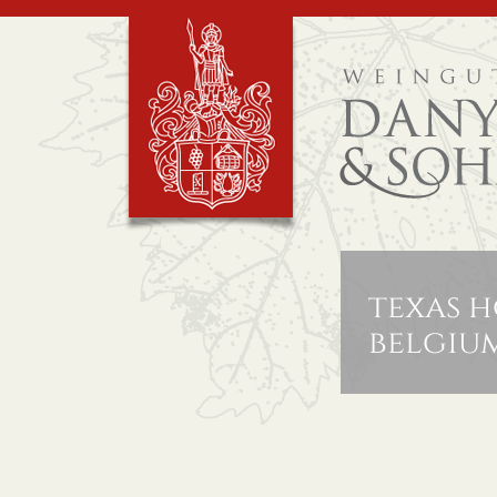
texas h
belgiu