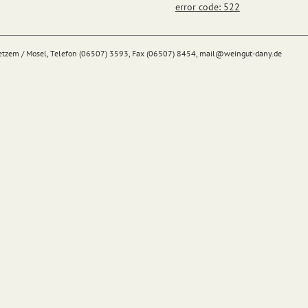
error code: 522
Detzem / Mosel, Telefon (06507) 3593, Fax (06507) 8454,
mail@
weingut-dany.de