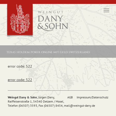
Toggl
navig
texas holdem poker online mit geld switzerland
error code: 522
error code: 522
Weingut Dany & Sohn
, Jürgen Dany,
AGB
Impressum/Datenschutz
Raiffeisenstraße 1, 54340 Detzem / Mosel,
Telefon (06507) 3593, Fax (06507) 8454,
mail@
weingut-dany.de