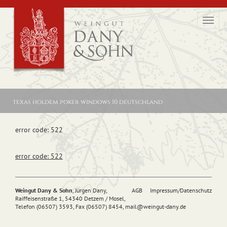
Toggl
navig
texas holdem poker windows 10 deutschland
error code: 522
error code: 522
Weingut Dany & Sohn
, Jürgen Dany,
AGB
Impressum/Datenschutz
Raiffeisenstraße 1, 54340 Detzem / Mosel,
Telefon (06507) 3593, Fax (06507) 8454,
mail@
weingut-dany.de