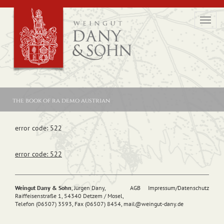
Toggl
navig
the book of ra demo austrian
error code: 522
error code: 522
Weingut Dany & Sohn
, Jürgen Dany,
AGB
Impressum/Datenschutz
Raiffeisenstraße 1, 54340 Detzem / Mosel,
Telefon (06507) 3593, Fax (06507) 8454,
mail@
weingut-dany.de