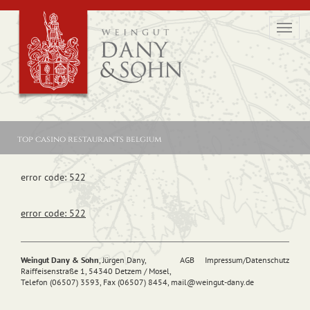
Toggl
navig
top casino restaurants belgium
error code: 522
error code: 522
Weingut Dany & Sohn
, Jürgen Dany,
AGB
Impressum/Datenschutz
Raiffeisenstraße 1, 54340 Detzem / Mosel,
Telefon (06507) 3593, Fax (06507) 8454,
mail@
weingut-dany.de