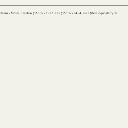
Detzem / Mosel, Telefon (06507) 3593, Fax (06507) 8454,
mail@
weingut-dany.de