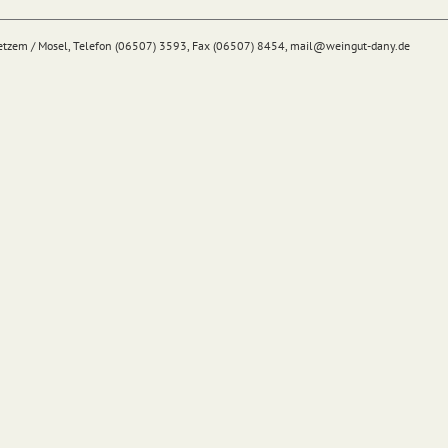
Detzem / Mosel, Telefon (06507) 3593, Fax (06507) 8454,
mail@
weingut-dany.de