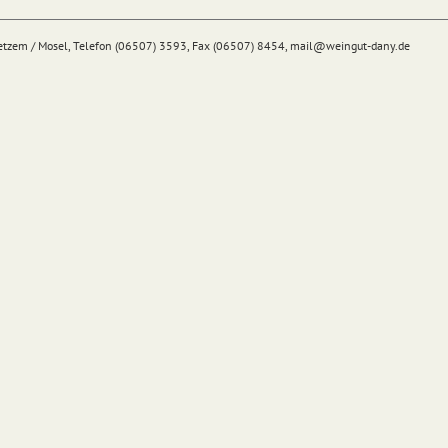
Detzem / Mosel, Telefon (06507) 3593, Fax (06507) 8454,
mail@
weingut-dany.de